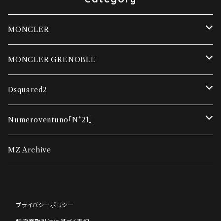
MONCLER
ダウンベスト
MONCLER GRENOBLE
コンビネーションカーディガン
ダウンベスト
Dsquared2
ダウンジャケット
ダウンジャケット
Tシャツ
Numeroventuno「N°21」
ウインドブレーカー
ポロシャツ・Tシャツ
スウェット
Tシャツ
MZ Archive
ポロシャツ・Tシャツ
ニット
ニット
スウェット
プライバシーポリシー
ニット
スウェット
アウター
ニット