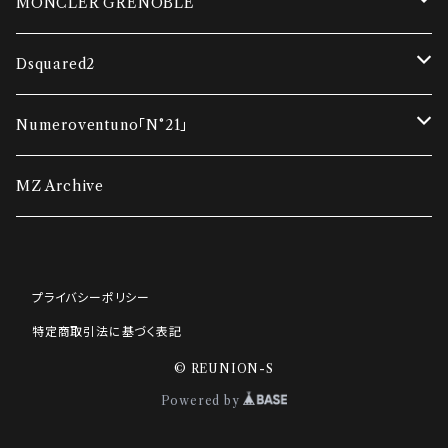
ダウンベスト
MONCLER GRENOBLE
コンビネーションカーディガン
ダウンベスト
Dsquared2
ダウンジャケット
ダウンジャケット
Tシャツ
Numeroventuno「N°21」
ウインドブレーカー
ポロシャツ・Tシャツ
スウェット
Tシャツ
MZ Archive
ポロシャツ・Tシャツ
ニット
ニット
スウェット
プライバシーポリシー
ニット
スウェット
アウター
ニット
特定商取引法に基づく表記
スウェット
パンツ・ショートパンツ
デニム
パンツ・ショートパンツ
© REUNION-S
Powered by
パンツ・ショートパンツ
スニーカー
パンツ・ ショートパンツ
その他アクセサリー