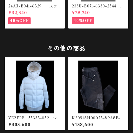
24AU-E041-6329 スウェ
23SU-B071-6330-2344
ットHOODIE
スウェットパンツ
¥32,340
¥25,740
40%OFF
40%OFF
その他の商品
VEZERE 53333-032 ショ
K20918H00023-89A8F-9
ートダウンジャケット
99 コンビネーションスウェット
¥303,600
¥138,600
パンツ