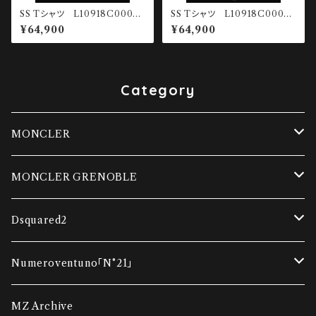
SS Tシャツ L10918C00065
SS Tシャツ L10918C00031
-89AUG-00A
-8390T-032
¥64,900
¥64,900
Category
MONCLER
ダウンベスト
MONCLER GRENOBLE
コンビネーションカーディガン
ダウンベスト
Dsquared2
ダウンジャケット
ダウンジャケット
Tシャツ
Numeroventuno「N°21」
ウインドブレーカー
ポロシャツ・Tシャツ
スウェット
Tシャツ
MZ Archive