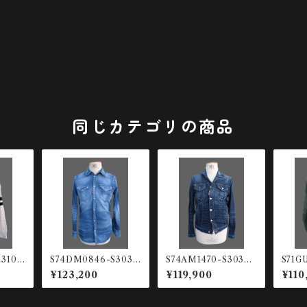
同じカテゴリの商品
13102
S74DM0846-S3034
S74AM1470-S30342
S71G
ニット
1-470 デニムウエスタ
-470 デニムジャケッ
-69
¥123,200
¥119,900
¥110
ンシャツ
ト
ウェッ