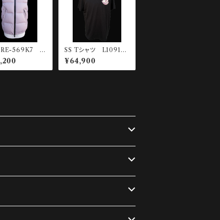
RE-569K7 ダ
SS Tシャツ L10918
スト
C00034-89B8U-99
,200
¥64,900
9