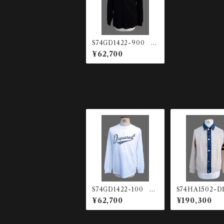
S74GD1422-900 L
S T-SHIRTS
¥62,700
S74GD1422-100 LS
S74HA1502-D
T-SHIRTS
-961 デニム×
¥62,700
¥190,300
ジャケット