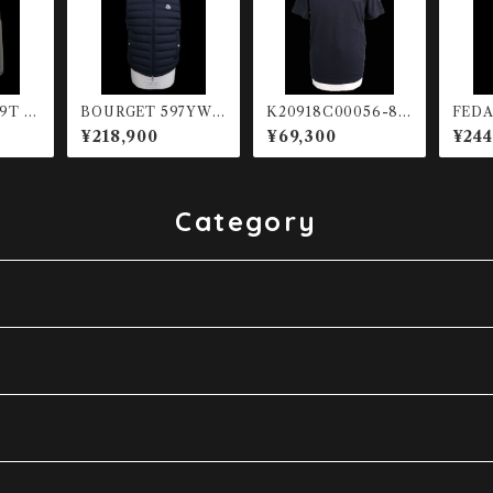
99T ナ
BOURGET 597YW-7
K20918C00056-89
FEDA
78 ダウンベスト
AUG-778 SS Tシャ
ウンベ
¥218,900
¥69,300
¥244
ツ
Category