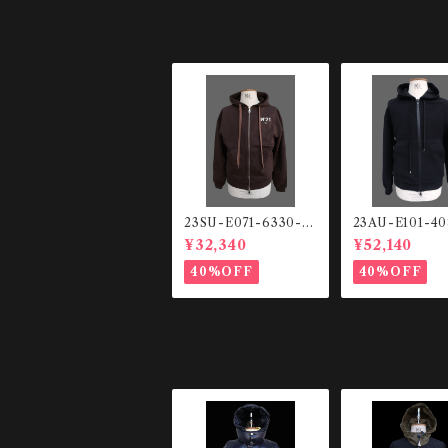
23SU-E071-6330-2
23AU-E101-4
344 スウェットHO
ーズフィット ジッ
¥32,340
¥52,140
ODIE
プHOODIE
40%OFF
40%OFF