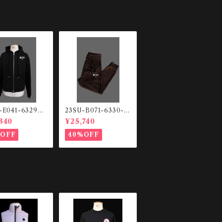
-E041-6329
23SU-B071-6330-2
ットHOODIE
344 スウェットパン
340
¥25,740
ツ
%OFF
40%OFF