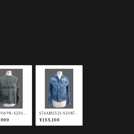
U0698-S25030
S74AM1521-S30872
7 ガーメントダイ ス
-470 デニムジャケッ
,000
¥155,100
トシャツ
ト