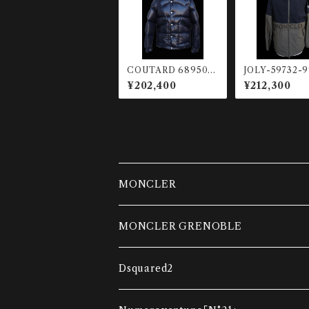
COUTARD 68950-7
JOLY-59732-
42 ショートダウンジャ
イロンジャケット
¥202,400
¥212,300
ケット
MONCLER
ダウンベスト
MONCLER GRENOBLE
コンビネーションカーディガン
ダウンベスト
Dsquared2