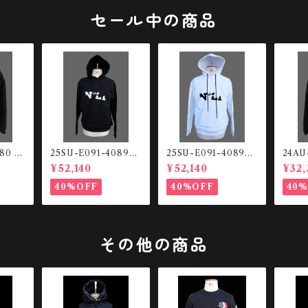
セール中の商品
080 ル
25SU-E091-4089-9
25SU-E091-4089-9
24AU
プアッ
000 Front logo HO
000 Front logo HO
スウェ
¥52,140
¥52,140
¥32,
ODIE
ODIE
40%OFF
40%OFF
40
その他の商品