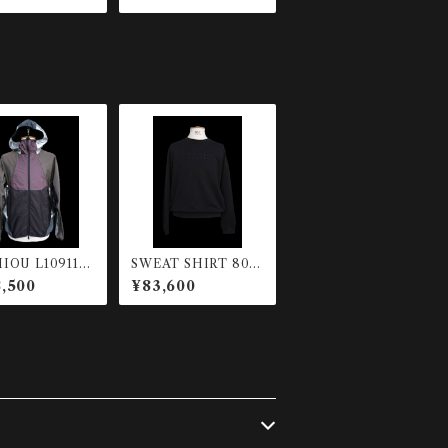
IOU L10911A
SWEAT SHIRT 809
2-539ZD-M93
KR-999
,500
¥83,600