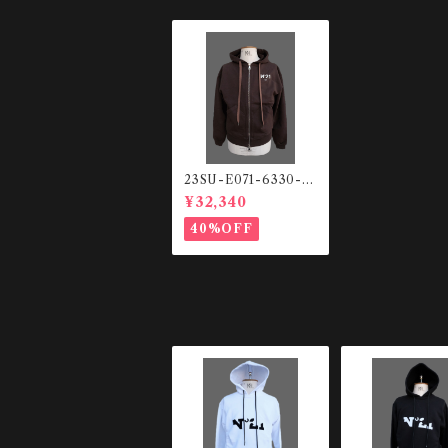
23SU-E071-6330-2
344 スウェットHO
¥32,340
ODIE
40%OFF