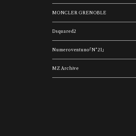
ダウンベスト
MONCLER GRENOBLE
コンビネーションカーディガン
ダウンベスト
Dsquared2
ダウンジャケット
ダウンジャケット
Tシャツ
Numeroventuno「N°21」
ウインドブレーカー
ポロシャツ・Tシャツ
スウェット
Tシャツ
MZ Archive
ポロシャツ・Tシャツ
ニット
ニット
スウェット
ニット
スウェット
アウター
ニット
スウェット
パンツ・ショートパンツ
デニム
パンツ・ショートパンツ