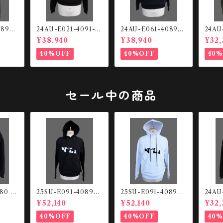
089-9
24AU-E021-4091-9
24AU-E061-4089-9
24AU
go HO
000 スウェットシャツ
000 スウェットシャツ
791
¥38,940
¥38,940
¥32,
40%OFF
40%OFF
40
セール中の商品
080 ル
25SU-E091-4089-9
25SU-E091-4089-9
24AU
プアッ
000 Front logo HO
000 Front logo HO
スウェ
¥52,140
¥52,140
¥32,
ODIE
ODIE
40%OFF
40%OFF
40