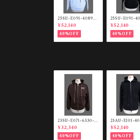
25SU-E091-4089-9
25SU-E091-4
000 Front logo HO
000 Front lo
¥52,140
¥52,140
ODIE
ODIE
40%OFF
40%OFF
23SU-E071-6330-2
23AU-E101-4
344 スウェットHO
ーズフィット ジッ
¥32,340
¥52,140
ODIE
プHOODIE
40%OFF
40%OFF