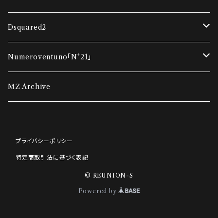
コンビネーションカーディガン
ダウンベスト
Dsquared2
ダウンジャケット
ダウンジャケット
Tシャツ
Numeroventuno「N°21」
ウインドブレーカー
ポロシャツ・Tシャツ
スウェット
Tシャツ
MZ Archive
ポロシャツ・Tシャツ
ニット
ニット
スウェット
プライバシーポリシー
ニット
スウェット
アウター
ニット
特定商取引法に基づく表記
スウェット
パンツ・ショートパンツ
デニム
パンツ・ショートパンツ
© REUNION-S
Powered by
パンツ・ショートパンツ
スニーカー
パンツ・ ショートパンツ
その他アクセサリー