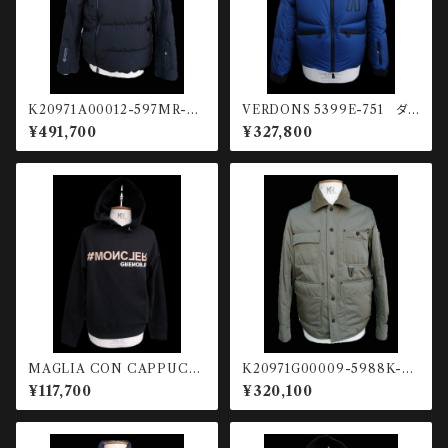
K20971A00012-597MR-99
VERDONS 5399E-751 ダウ
9 ULUGURU ラミネート断熱
ンジャケット
¥491,700
¥327,800
スキージャケット
MAGLIA CON CAPPUCC
K20971G00009-5988K-82
CIO 80451-999
3 Waterton ダウンフィールド
¥117,700
¥320,100
ジャケット