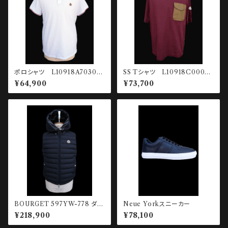
ポロシャツ L10918A70300-
SS Tシャツ L10918C00039
84556-001
-89AUG-480
¥64,900
¥73,700
BOURGET 597YW-778 ダウ
Neue Yorkスニーカー
ンベスト
¥218,900
¥78,100