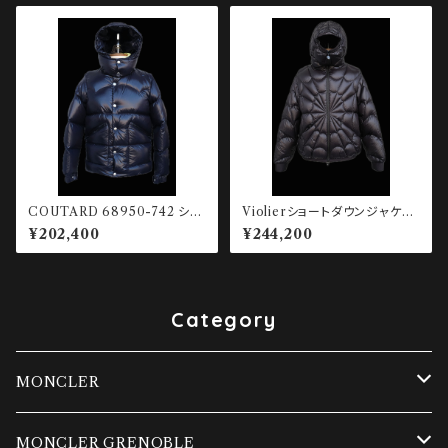
COUTARD 68950-742 ショ
Violierショートダウンジャケッ
ートダウンジャケット
ト
¥202,400
¥244,200
Category
MONCLER
ダウンベスト
MONCLER GRENOBLE