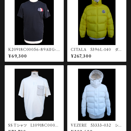
K20918C00056-89AUG-7
CITALA 5396L-140 ダウ
78 SS Tシャツ
ンジャケット
¥69,300
¥267,300
SS Tシャツ L10918C00039
VEZERE 53333-032 ショ
-89AUG-060
ートダウンジャケット