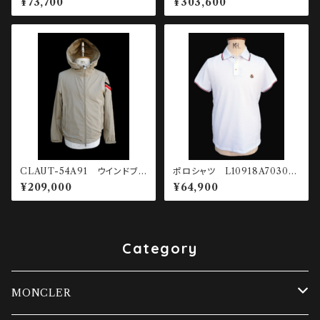
¥73,700
¥303,600
CLAUT-54A91 ウインドブレ
ポロシャツ L10918A70300-
ーカー
84556-001
¥209,000
¥64,900
Category
MONCLER