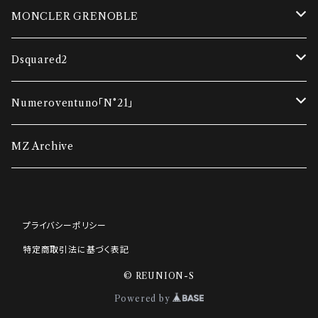
ダウンベスト
MONCLER GRENOBLE
コンビネーションカーディガン
ダウンベスト
Dsquared2
ダウンジャケット
ダウンジャケット
Tシャツ
Numeroventuno「N°21」
ウインドブレーカー
ポロシャツ・Tシャツ
スウェット
Tシャツ
MZ Archive
ポロシャツ・Tシャツ
ニット
ニット
スウェット
プライバシーポリシー
ニット
スウェット
アウター
ニット
特定商取引法に基づく表記
スウェット
パンツ・ショートパンツ
デニム
パンツ・ショートパンツ
© REUNION-S
Powered by