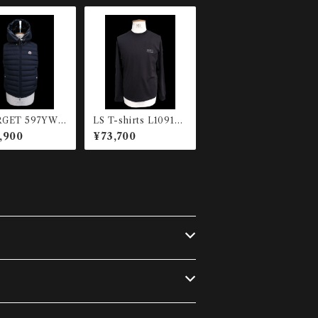
GET 597YW-7
LS T-shirts L10918
ダウンベスト
D00004-89AYW-9
,900
¥73,700
99