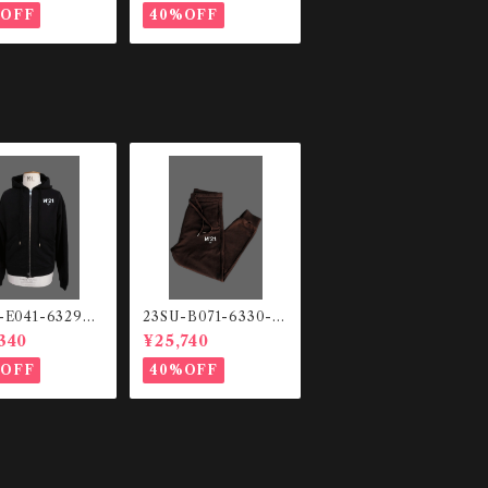
%OFF
40%OFF
-E041-6329
23SU-B071-6330-2
ットHOODIE
344 スウェットパン
340
¥25,740
ツ
%OFF
40%OFF