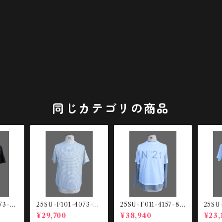
同じカテゴリの商品
73-R9
25SU-F101-4073-R1
25SU-F011-4157-89
25SU
シャツ
91 ボーダー Tシャツ
93 LS T-SHIRTS
01 
¥29,700
¥38,940
¥23,