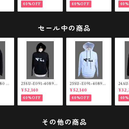
40%OFF
40%OFF
40
セール中の商品
080 ル
25SU-E091-4089-9
25SU-E091-4089-9
24AU
プアッ
000 Front logo HO
000 Front logo HO
スウェ
¥52,140
¥52,140
¥32,
ODIE
ODIE
40%OFF
40%OFF
40
その他の商品