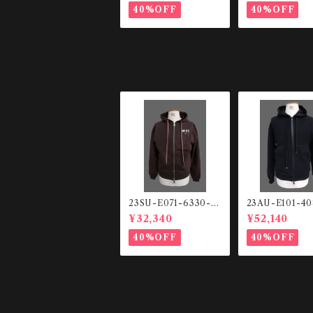
40%OFF
40%OFF
23SU-E071-6330-2
23AU-E101-4
344 スウェットHO
ーズフィット ジッ
¥32,340
¥52,140
ODIE
プHOODIE
40%OFF
40%OFF