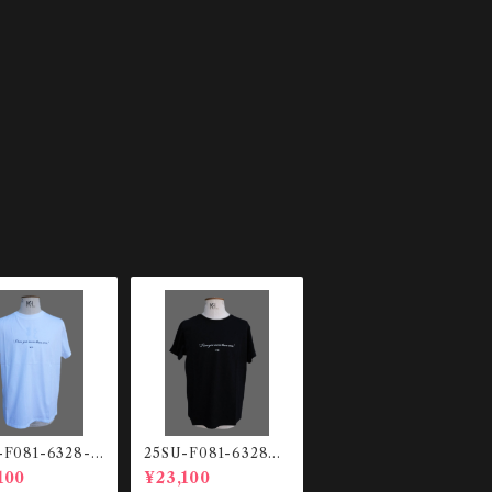
-F081-6328-11
25SU-F081-6328－
レタリング Tシャツ
9000 レタリング Tシャ
100
¥23,100
ツ