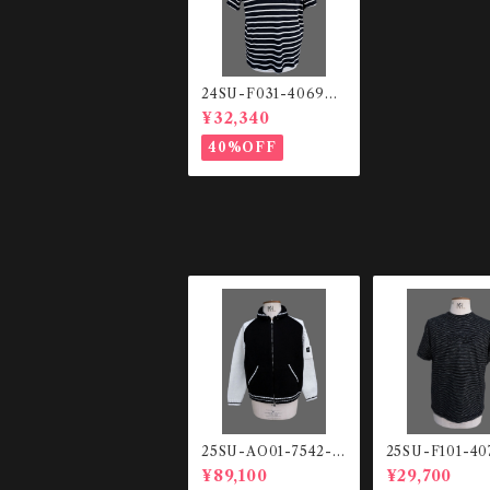
24SU-F031-4069
ボーダー T SHIRT
¥32,340
40%OFF
25SU-AO01-7542-0
25SU-F101-40
001
11 ボーダー T
¥89,100
¥29,700