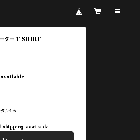
ボーダー T SHIRT
 available
レタン4％
l shipping available