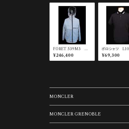
FORET 539M3 ナ
ポロシャツ L10
イロンパーカー
00022-84720
¥246,400
¥69,300
MONCLER
ダウンベスト
MONCLER GRENOBLE