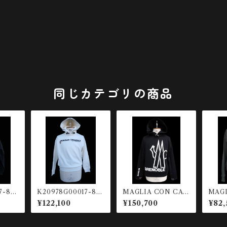
同じカテゴリの商品
7-80
K20978G00017-80
MAGLIA CON CAP
MAGL
 HOO
451-041 HOODIE
PUCCCIO 899IG-9
PUCC
¥122,100
¥150,700
¥82,
99
30