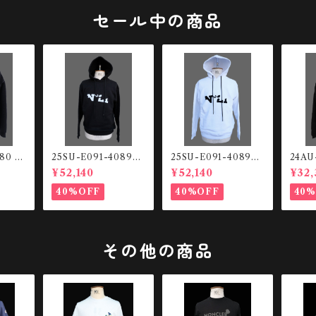
セール中の商品
080 ル
25SU-E091-4089-9
25SU-E091-4089-9
24AU
プアッ
000 Front logo HO
000 Front logo HO
スウェ
¥52,140
¥52,140
¥32,
ODIE
ODIE
40%OFF
40%OFF
40
その他の商品