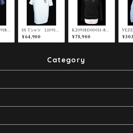
918A
SS Tシャツ L10918
K20918D00011-89
VEZE
-78E
C00065-89AUG-00
AUG-999 LS Tシャツ
2 シ
¥64,900
¥75,900
¥303
A
ケット
Category