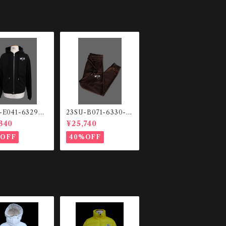
-E041-6329
23SU-B071-6330-2
ットHOODIE
344 スウェットパン
340
¥25,740
ツ
%OFF
40%OFF