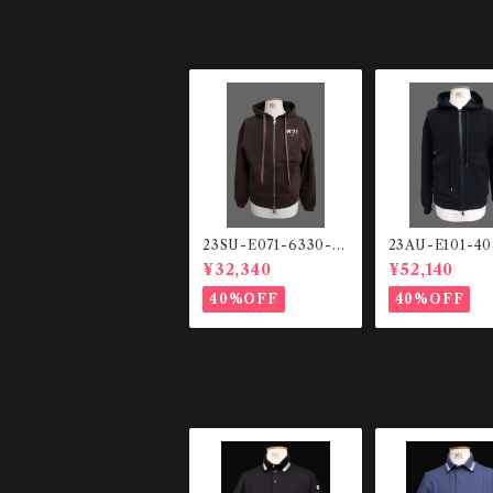
23SU-E071-6330-2
23AU-E101-4
344 スウェットHO
ーズフィット ジッ
¥32,340
¥52,140
ODIE
プHOODIE
40%OFF
40%OFF